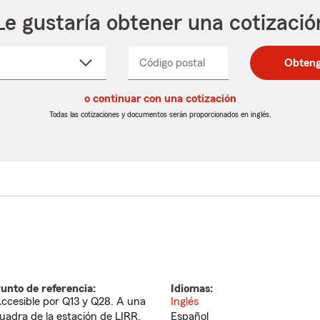
Le gustaría obtener una cotizació
cione
Código postal
Ingresa
Ingresa
Obteng
_____
un
un
re
código
código
cto
o continuar con una cotización
postal
postal
de
de
Todas las cotizaciones y documentos serán proporcionados en inglés.
egable
5
5
dígitos
dígitos
unto de referencia:
Idiomas:
ccesible por Q13 y Q28. A una
Inglés
uadra de la estación de LIRR.
Español