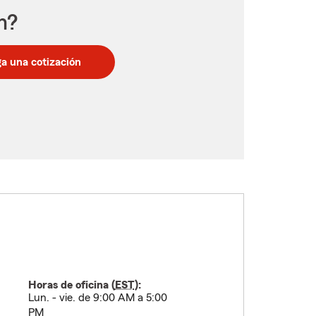
n?
a una cotización
Horas de oficina (
EST
):
Lun. - vie. de 9:00 AM a 5:00
PM