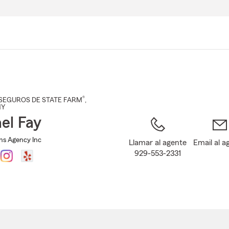
Pasar
al
contenido
principal
®
SEGUROS DE STATE FARM
,
NY
el Fay
Ins Agency Inc
Llamar al agente
Email al a
929-553-2331