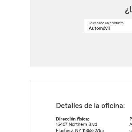
¿
Seleccione un producto
Selec
un
nomb
de
produ
del
menú
despl
Detalles de la oficina:
Dirección física:
P
16407 Northern Blvd
A
Flushing
,
NY
11358-2765
c