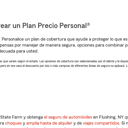
ear un Plan Precio Personal®
. Personalice un plan de cobertura que ayude a proteger lo que es 
pensas por manejar de manera segura, opciones para combinar pó
adecuada para usted.
 que varían según el estado. Las opciones de cobertura son seleccionadas por el cliente y la disponib
, pero en ese caso el descuento por dos o más compras de diferentes líneas de seguro no aplicará. 
n State Farm y obtenga
el seguro de automóviles
en Flushing, NY q
tra
choques
y
amplia hasta de alquiler
y de
viajes compartidos
. Si