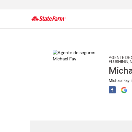
Comienzo
del
contenido
principal
AGENTE DE 
FLUSHING
, 
Micha
Michael Fay 